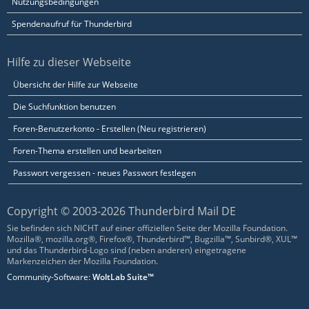
Nutzungsbedingungen
Spendenaufruf für Thunderbird
Hilfe zu dieser Webseite
Übersicht der Hilfe zur Webseite
Die Suchfunktion benutzen
Foren-Benutzerkonto - Erstellen (Neu registrieren)
Foren-Thema erstellen und bearbeiten
Passwort vergessen - neues Passwort festlegen
Copyright © 2003-2026 Thunderbird Mail DE
Sie befinden sich NICHT auf einer offiziellen Seite der Mozilla Foundation.
Mozilla®, mozilla.org®, Firefox®, Thunderbird™, Bugzilla™, Sunbird®, XUL™
und das Thunderbird-Logo sind (neben anderen) eingetragene
Markenzeichen der Mozilla Foundation.
Community-Software:
WoltLab Suite™