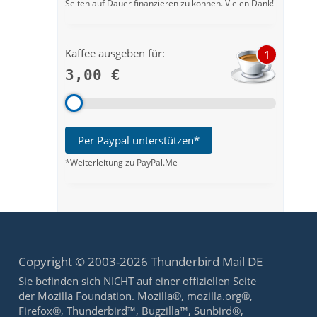
Seiten auf Dauer finanzieren zu können. Vielen Dank!
Kaffee ausgeben für:
1
3,00 €
Per Paypal unterstützen*
*Weiterleitung zu PayPal.Me
Copyright © 2003-2026 Thunderbird Mail DE
Sie befinden sich NICHT auf einer offiziellen Seite
der Mozilla Foundation. Mozilla®, mozilla.org®,
Firefox®, Thunderbird™, Bugzilla™, Sunbird®,