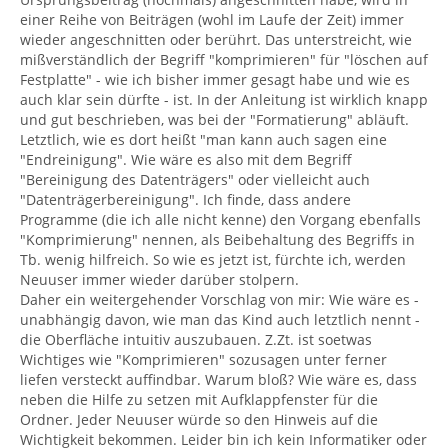
einer Reihe von Beiträgen (wohl im Laufe der Zeit) immer
wieder angeschnitten oder berührt. Das unterstreicht, wie
mißverständlich der Begriff "komprimieren" für "löschen auf
Festplatte" - wie ich bisher immer gesagt habe und wie es
auch klar sein dürfte - ist. In der Anleitung ist wirklich knapp
und gut beschrieben, was bei der "Formatierung" abläuft.
Letztlich, wie es dort heißt "man kann auch sagen eine
"Endreinigung". Wie wäre es also mit dem Begriff
"Bereinigung des Datenträgers" oder vielleicht auch
"Datenträgerbereinigung". Ich finde, dass andere
Programme (die ich alle nicht kenne) den Vorgang ebenfalls
"Komprimierung" nennen, als Beibehaltung des Begriffs in
Tb. wenig hilfreich. So wie es jetzt ist, fürchte ich, werden
Neuuser immer wieder darüber stolpern.
Daher ein weitergehender Vorschlag von mir: Wie wäre es -
unabhängig davon, wie man das Kind auch letztlich nennt -
die Oberfläche intuitiv auszubauen. Z.Zt. ist soetwas
Wichtiges wie "Komprimieren" sozusagen unter ferner
liefen versteckt auffindbar. Warum bloß? Wie wäre es, dass
neben die Hilfe zu setzen mit Aufklappfenster für die
Ordner. Jeder Neuuser würde so den Hinweis auf die
Wichtigkeit bekommen. Leider bin ich kein Informatiker oder