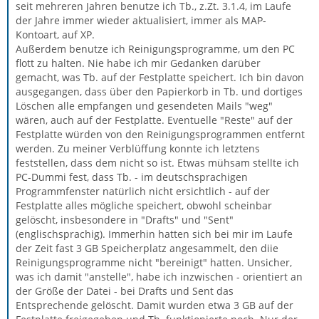
seit mehreren Jahren benutze ich Tb., z.Zt. 3.1.4, im Laufe
der Jahre immer wieder aktualisiert, immer als MAP-
Kontoart, auf XP.
Außerdem benutze ich Reinigungsprogramme, um den PC
flott zu halten. Nie habe ich mir Gedanken darüber
gemacht, was Tb. auf der Festplatte speichert. Ich bin davon
ausgegangen, dass über den Papierkorb in Tb. und dortiges
Löschen alle empfangen und gesendeten Mails "weg"
wären, auch auf der Festplatte. Eventuelle "Reste" auf der
Festplatte würden von den Reinigungsprogrammen entfernt
werden. Zu meiner Verblüffung konnte ich letztens
feststellen, dass dem nicht so ist. Etwas mühsam stellte ich
PC-Dummi fest, dass Tb. - im deutschsprachigen
Programmfenster natürlich nicht ersichtlich - auf der
Festplatte alles mögliche speichert, obwohl scheinbar
gelöscht, insbesondere in "Drafts" und "Sent"
(englischsprachig). Immerhin hatten sich bei mir im Laufe
der Zeit fast 3 GB Speicherplatz angesammelt, den diie
Reinigungsprogramme nicht "bereinigt" hatten. Unsicher,
was ich damit "anstelle", habe ich inzwischen - orientiert an
der Größe der Datei - bei Drafts und Sent das
Entsprechende gelöscht. Damit wurden etwa 3 GB auf der