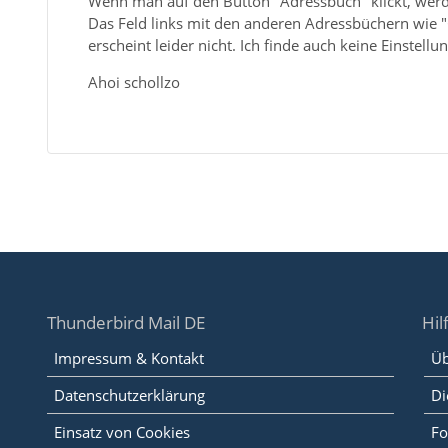
Wenn man auf den Button "Adressbuch" klickt, werd
Das Feld links mit den anderen Adressbüchern wie
erscheint leider nicht. Ich finde auch keine Einstell
Ahoi schollzo
Thunderbird Mail DE
Hil
Impressum & Kontakt
Üb
Datenschutzerklärung
Di
Einsatz von Cookies
Fo