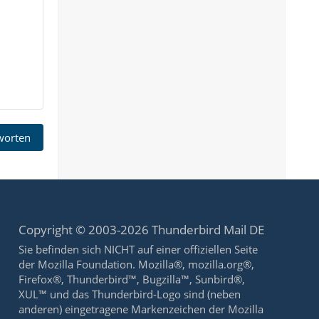
tworten
Copyright © 2003-2026 Thunderbird Mail DE
Sie befinden sich NICHT auf einer offiziellen Seite
der Mozilla Foundation. Mozilla®, mozilla.org®,
Firefox®, Thunderbird™, Bugzilla™, Sunbird®,
XUL™ und das Thunderbird-Logo sind (neben
anderen) eingetragene Markenzeichen der Mozilla