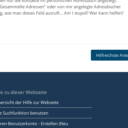
en nur die Kontakte im persönlichen Adressbuch angezeigt.
 "Gesammelte Adressen" oder von mir angelegte Adressbücher
ung, wie man dieses Feld ausruft... Am I stupid? Wer kann helfen?
Hilfreichste An
fe zu dieser Webseite
ersicht der Hilfe zur Webseite
e Suchfunktion benutzen
ren-Benutzerkonto - Erstellen (Neu