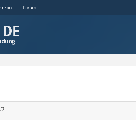
exikon
Forum
gt]