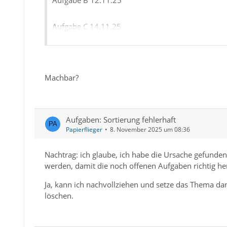
Aufgabe B 12.11.25
Aufgabe E 15.10.25
Aufgabe C 14.11.25
...
________________________
Aufgabe F 01.02.25
Machbar?
Aufgabe A 08.11.25
...
Aufgabe D 30.10.25
Aufgaben: Sortierung fehlerhaft
Papierflieger
8. November 2025 um 08:36
Aufgabe E 15.10.25
Nachtrag: ich glaube, ich habe die Ursache gefunde
...
werden, damit die noch offenen Aufgaben richtig he
Ja, kann ich nachvollziehen und setze das Thema dam
Aufgabe F 01.02.25
löschen.
...