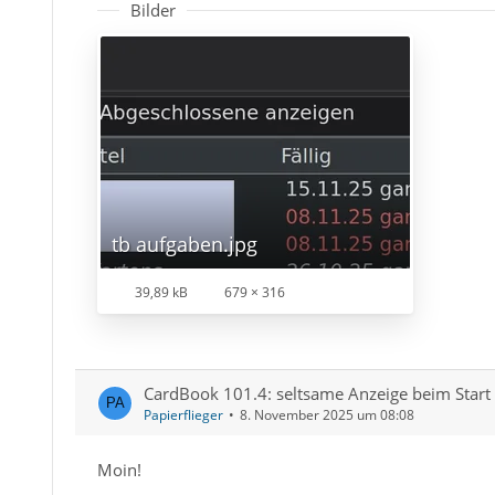
Bilder
tb aufgaben.jpg
39,89 kB
679 × 316
CardBook 101.4: seltsame Anzeige beim Start 
Papierflieger
8. November 2025 um 08:08
Moin!