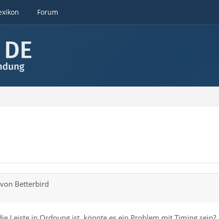
exikon
Forum
von Betterbird
e Leiste in Ordnung ist, könnte es ein Problem mit Timing sein?