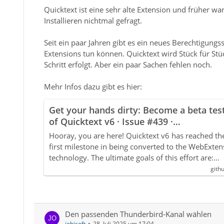
Quicktext ist eine sehr alte Extension und früher 
Installieren nichtmal gefragt.
Seit ein paar Jahren gibt es ein neues Berechtigung
Extensions tun können. Quicktext wird Stück für Stüc
Schritt erfolgt. Aber ein paar Sachen fehlen noch.
Mehr Infos dazu gibt es hier:
Get your hands dirty: Become a beta tes
of Quicktext v6 · Issue #439 ·
jobisoft/quicktext
Hooray, you are here! Quicktext v6 has reached th
first milestone in being converted to the WebExten
technology. The ultimate goals of this effort are:…
gith
Den passenden Thunderbird-Kanal wählen
jobisoft
28. Juli 2025 um 17:04