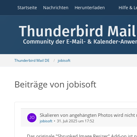
Startseite
Nachrichten
Herunterladen
Hilfe & L
Thunderbird Mail DE
jobisoft
Beiträge von jobisoft
Skalieren von angehängten Photos wird nicht 
jobisoft
31. Juli 2025 um 17:52
Das originale "Shrunked Image Resizer" Add-on ist 