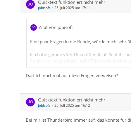
Quicktext funktioniert nicht mehr
jobisoft
25. Juli 2025 um 17:11
Zitat von jobisoft
Eine paar Fragen in die Runde, würde mich sehr ü
Ich habe gerade v6.3.16 veröffentlicht. Seht ihr 
Punkt, wo ich es offiziell auf ATN veröffentlichen
Ist die Änderung der Skript-Engine ausreichend d
Darf ich nochmal auf diese Fragen verweisen?
https://github.com/jobisoft/quicktext/releases
Quicktext funktioniert nicht mehr
jobisoft
25. Juli 2025 um 16:12
Bei mir ist Thunderbird immer auf, das könnte für d