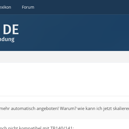
exikon
Forum
mehr automatisch angeboten! Warum? wie kann ich jetzt skaliere
noch nicht kompatibel mit TB140/141: