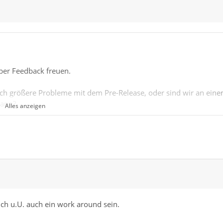
ber Feedback freuen.
noch größere Probleme mit dem Pre-Release, oder sind wir an ein
 kann?
Alles anzeigen
okumentiert?
ich u.U. auch ein work around sein.