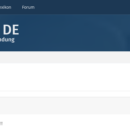
exikon
Forum
!!