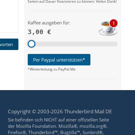
Seiten auf Dauer finanzieren zu können. Vielen Dank!
Kaffee ausgeben für:
1
3,00 €
tworten
Per Paypal unterstützen*
*Weiterleitung zu PayPal.Me
Copyright © 2003-2026 Thunderbird Mail DE
Sie befinden sich NICHT auf einer offiziellen Seite
der Mozilla Foundation. Mozilla®, mozilla.org®,
Firefox®, Thunderbird™, Bugzilla™, Sunbird®,