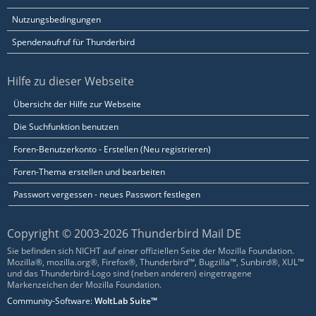
Nutzungsbedingungen
Spendenaufruf für Thunderbird
Hilfe zu dieser Webseite
Übersicht der Hilfe zur Webseite
Die Suchfunktion benutzen
Foren-Benutzerkonto - Erstellen (Neu registrieren)
Foren-Thema erstellen und bearbeiten
Passwort vergessen - neues Passwort festlegen
Copyright © 2003-2026 Thunderbird Mail DE
Sie befinden sich NICHT auf einer offiziellen Seite der Mozilla Foundation.
Mozilla®, mozilla.org®, Firefox®, Thunderbird™, Bugzilla™, Sunbird®, XUL™
und das Thunderbird-Logo sind (neben anderen) eingetragene
Markenzeichen der Mozilla Foundation.
Community-Software:
WoltLab Suite™