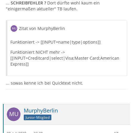
...
SCHREIBFEHLER ?
Dort dürfte wohl kaum ein
"einigermaßen aktueller" TB laufen.
Zitat von MurphyBerlin
Funktioniert -> [[INPUT=name|type|options]]
Funktioniert NICHT mehr ->
[[INPUT=Creditcard|select|Visa;Master Card;American
Express]]
... sowas kenne ich bei Quicktext nicht.
MurphyBerlin
Junior-Mitglied