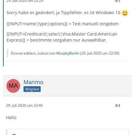
#3
29. Juli 2020 um 22:29
Sorry habe es geändert, ja Tippfehler, es ist Windows 10
[[INPUT=name|type|options]] = Text manuell eingeben
[[INPUT=Creditcard|select|Visa;Master Card;American
Express]] = bestimmte vorgaben nur Auswählbar.
Einmal editiert, zuletzt von
MurphyBerlin
(
29. Juli 2020 um 22:50
)
Marimo
Mitglied
#4
29. Juli 2020 um 23:46
Hallo