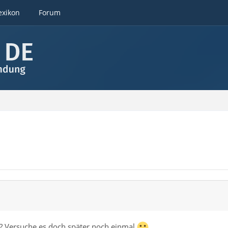
exikon
Forum
ist? Versuche es doch später noch einmal