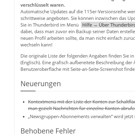
verschlüsselt waren.
Automatische Updates auf die 115er-Versionsreihe we
schrittweise angeboten. Sie können inzwischen das Upd
Sie in Thunderbird im Menü
Hilfe → Über Thunderbir
dabei, dass man zuvor ein Backup seiner Daten erstell
neuen Profil arbeiten sollte, da man nicht einfach zurü
wechseln kann!
Die originale Liste der folgenden Angaben finden Sie in
(Englisch). Eine grafisch aufbereitete Beschreibung de
Benutzeroberfläche mit Seite-an-Seite-Screenshot finden
Neuerungen
Kontextmenü mit der Liste der Konten zur Schaltflä
man gezielt Nachrichten für einzelne Konten abrufe
„Newsgruppen-Abonnements verwalten“ wird jetzt 
Behobene Fehler