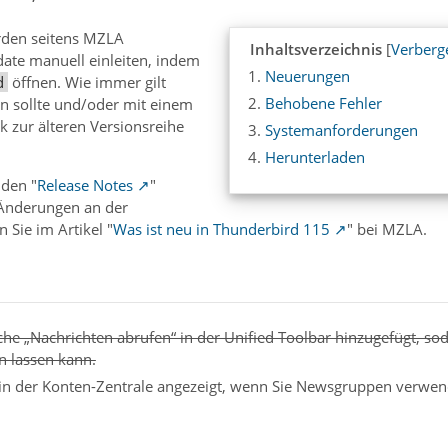
rden seitens MZLA
Inhaltsverzeichnis
[
Verberg
ate manuell einleiten, indem
Neuerungen
d
öffnen. Wie immer gilt
Behobene Fehler
en sollte und/oder mit einem
ck zur älteren Versionsreihe
Systemanforderungen
Herunterladen
 den "
Release Notes
"
r Änderungen an der
 Sie im Artikel "
Was ist neu in Thunderbird 115
" bei MZLA.
che „Nachrichten abrufen“ in der Unified Toolbar hinzugefügt, so
n lassen kann.
in der Konten-Zentrale angezeigt, wenn Sie Newsgruppen verwen