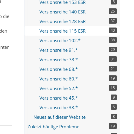
i
Versionsreihe 153 ESR
3
Versionsreihe 140 ESR
26
b die
Versionsreihe 128 ESR
37
rden
Versionsreihe 115 ESR
40
Versionsreihe 102.*
38
nnten
Versionsreihe 91.*
29
Versionsreihe 78.*
31
Versionsreihe 68.*
21
Versionsreihe 60.*
19
Versionsreihe 52.*
15
Versionsreihe 45.*
9
Versionsreihe 38.*
5
Neues auf dieser Website
8
Zuletzt häufige Probleme
19