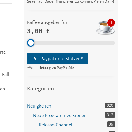
Seiten auf Dauer finanzieren zu können. Vielen Dank!
Kaffee ausgeben für:
1
3,00 €
rte
Per Paypal unterstützen*
*Weiterleitung zu PayPal.Me
 Fall
Kategorien
den
Neuigkeiten
320
Neue Programmversionen
312
Release-Channel
39