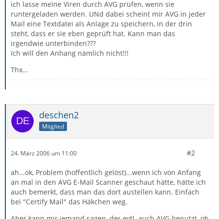
ich lasse meine Viren durch AVG prüfen, wenn sie
runtergeladen werden. UNd dabei scheint mir AVG in jeder
Mail eine Textdatei als Anlage zu speichern, in der drin
steht, dass er sie eben geprüft hat. Kann man das
irgendwie unterbinden???
Ich will den Anhang nämlich nicht!!!
Thx...
deschen2
Mitglied
#2
24. März 2006 um 11:00
ah...ok, Problem (hoffentlich gelöst)...wenn ich von Anfang
an mal in den AVG E-Mail Scanner geschaut hätte, hätte ich
auch bemerkt, dass man das dort austellen kann. Einfach
bei "Certify Mail" das Häkchen weg.
Aber kann mir jemand sagen, der evtl. auch AVG benutzt, ob