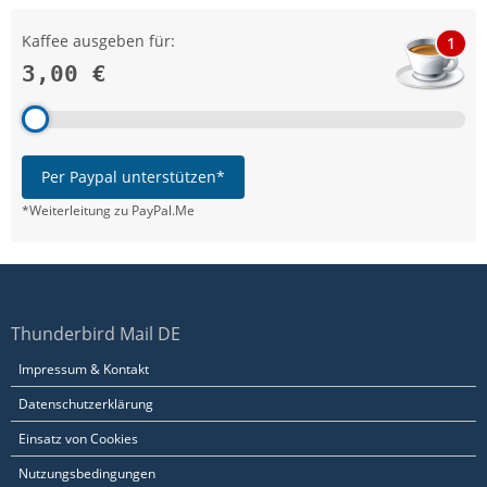
Kaffee ausgeben für:
1
3,00 €
Per Paypal unterstützen*
*Weiterleitung zu PayPal.Me
Thunderbird Mail DE
Impressum & Kontakt
Datenschutzerklärung
Einsatz von Cookies
Nutzungsbedingungen