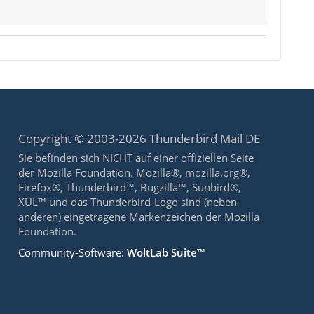
Copyright © 2003-2026 Thunderbird Mail DE
Sie befinden sich NICHT auf einer offiziellen Seite
der Mozilla Foundation. Mozilla®, mozilla.org®,
Firefox®, Thunderbird™, Bugzilla™, Sunbird®,
XUL™ und das Thunderbird-Logo sind (neben
anderen) eingetragene Markenzeichen der Mozilla
Foundation.
Community-Software:
WoltLab Suite™