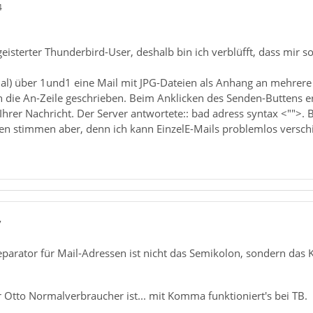
4
egeisterter Thunderbird-User, deshalb bin ich verblüfft, dass mir 
al) über 1und1 eine Mail mit JPG-Dateien als Anhang an mehrere A
n die An-Zeile geschrieben. Beim Anklicken des Senden-Buttens er
hrer Nachricht. Der Server antwortete:: bad adress syntax <"">. B
gen stimmen aber, denn ich kann EinzelE-Mails problemlos versch
7
Separator für Mail-Adressen ist nicht das Semikolon, sondern 
ür Otto Normalverbraucher ist... mit Komma funktioniert's bei TB.