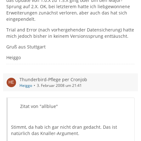
das Update von 1.0.X zu 1.5.X ging oder um den Major-
Sprung auf 2.X. OK, bei letzterem hatte ich liebgewonnene
Erweiterungen zunächst verloren, aber auch das hat sich
eingependelt.
Trial and Error (nach vorhergehender Datensicherung) hatte
mich jedoch bisher in keinem Versionssprung enttäuscht.
Gruß aus Stuttgart
Heiggo
Thunderbird-Pflege per Cronjob
Heiggo
3. Februar 2008 um 21:41
Zitat von "allblue"
Stimmt, da hab ich gar nicht dran gedacht. Das ist
natürlich das Knaller-Argument.