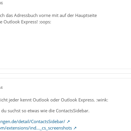
06
lich das Adressbuch vorne mit auf der Hauptseite
ie Outlook Express! :oops:
44
nicht jeder kennt Outlook oder Outlook Express. :wink:
 du suchst so etwas wie die ContactsSidebar.
ngen.de/detail/ContactsSidebar/
.com/extensions/ind…_cs_screenshots