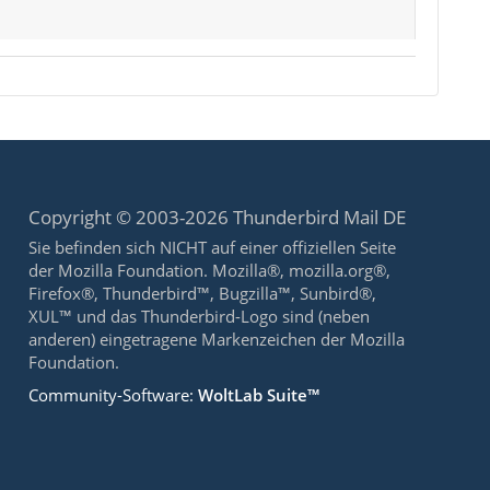
Copyright © 2003-2026 Thunderbird Mail DE
Sie befinden sich NICHT auf einer offiziellen Seite
der Mozilla Foundation. Mozilla®, mozilla.org®,
Firefox®, Thunderbird™, Bugzilla™, Sunbird®,
XUL™ und das Thunderbird-Logo sind (neben
anderen) eingetragene Markenzeichen der Mozilla
Foundation.
Community-Software:
WoltLab Suite™