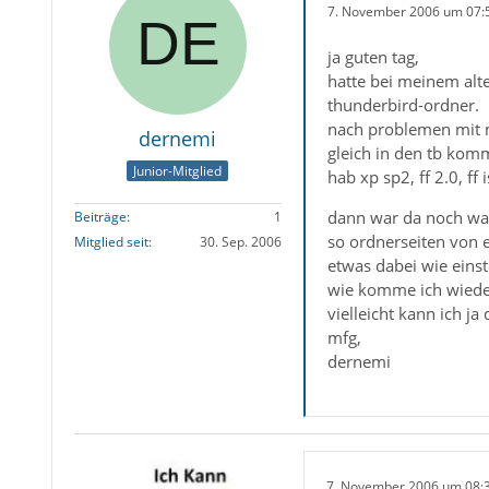
7. November 2006 um 07:
ja guten tag,
hatte bei meinem alte
thunderbird-ordner.
nach problemen mit me
dernemi
gleich in den tb kom
Junior-Mitglied
hab xp sp2, ff 2.0, ff
dann war da noch was
Beiträge
1
so ordnerseiten von e
Mitglied seit
30. Sep. 2006
etwas dabei wie ein
wie komme ich wieder
vielleicht kann ich j
mfg,
dernemi
7. November 2006 um 08: