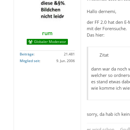
Hallo dernemi,
der FF 2.0 hat den E
mit der Forensuche.
rum
Das hier:
Globaler Moderator
Beiträge
21.481
Zitat
Mitglied seit
9. Jun. 2006
dann war da noch wa
welcher so ordnerse
es stand etwas da
wie komme ich wied
sorry, da hab ich kei
es wird schon..., Gru