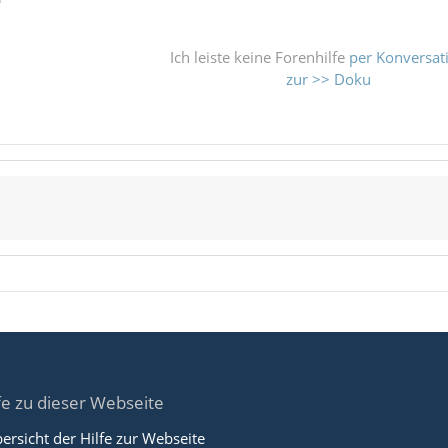
Ich leiste keine Forenhilfe
per Konversat
zur >> Doku
fe zu dieser Webseite
ersicht der Hilfe zur Webseite