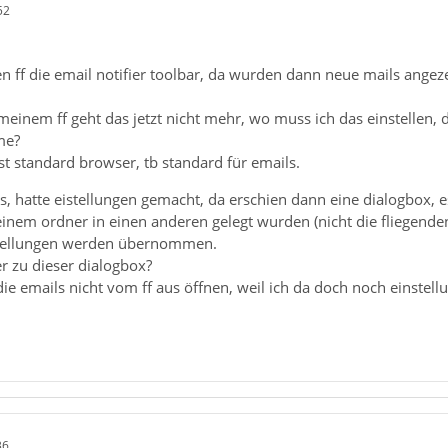
52
n ff die email notifier toolbar, da wurden dann neue mails ange
inem ff geht das jetzt nicht mehr, wo muss ich das einstellen, da
me?
 ist standard browser, tb standard für emails.
, hatte eistellungen gemacht, da erschien dann eine dialogbox, e
inem ordner in einen anderen gelegt wurden (nicht die fliegenden
stellungen werden übernommen.
 zu dieser dialogbox?
a die emails nicht vom ff aus öffnen, weil ich da doch noch einste
36