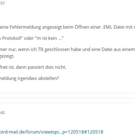
:57
ne Fehlermeldung angezeigt beim Öffnen einer .EML Datei mit 
s Protokoll" oder "m ist kein ..."
mer nur, wenn ich TB geschlossen habe und eine Datei aus einem 
ezeigt.
et ist, dann passiert dies nicht.
meldung irgendwo abstellen?
:42
rbird-mail.de/forum/viewtopi…p=120518#120518