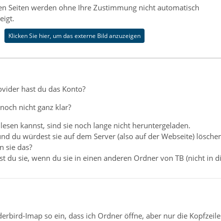
nen Seiten werden ohne Ihre Zustimmung nicht automatisch
eigt.
Klicken Sie hier, um das externe Bild anzuzeigen
vider hast du das Konto?
P noch nicht ganz klar?
 lesen kannst, sind sie noch lange nicht heruntergeladen.
d du würdest sie auf dem Server (also auf der Webseite) löschen,
n sie das?
t du sie, wenn du sie in einen anderen Ordner von TB (nicht in 
derbird-Imap so ein, dass ich Ordner öffne, aber nur die Kopfzeil