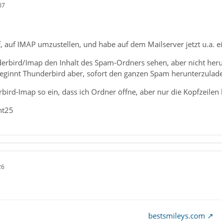
07
f, auf IMAP umzustellen, und habe auf dem Mailserver jetzt u.a.
erbird/Imap den Inhalt des Spam-Ordners sehen, aber nicht heru
beginnt Thunderbird aber, sofort den ganzen Spam herunterzuladen
rbird-Imap so ein, dass ich Ordner öffne, aber nur die Kopfzeilen
nt25
26
bestsmileys.com