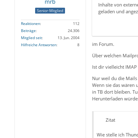
mrb
Inhalte von exter
Senior-Mitglied
geladen und angez
Reaktionen
112
Beiträge
24.306
Mitglied seit
13. Jun. 2004
im Forum.
Hilfreiche Antworten
8
Über welchen Mailpro
Ist dir vielleicht IMA
Nur weil du die Mails
Wenn sie das wären un
in TB dort bleiben. Tu
Herunterladen würdes
Zitat
Wie stelle ich Thun