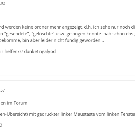
:02
d werden keine ordner mehr angezeigt, d.h. ich sehe nur noch die
b. in "gesendete", "gelöschte" usw. gelangen konnte. hab schon das 
bekomme, bin aber leider nicht fündig geworden...
mir helfen??? danke! ngalyod
:57
men im Forum!
ten-Übersicht) mit gedrückter linker Maustaste vom linken Fenste
_2