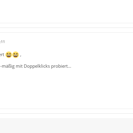
:11
ert
,
-mäßig mit Doppelklicks probiert...