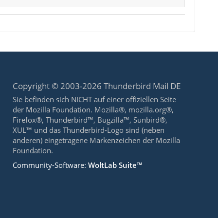
Copyright © 2003-2026 Thunderbird Mail DE
Sie befinden sich NICHT auf einer offiziellen Seite
der Mozilla Foundation. Mozilla®, mozilla.org®,
Firefox®, Thunderbird™, Bugzilla™, Sunbird®,
XUL™ und das Thunderbird-Logo sind (neben
anderen) eingetragene Markenzeichen der Mozilla
Foundation.
Community-Software:
WoltLab Suite™