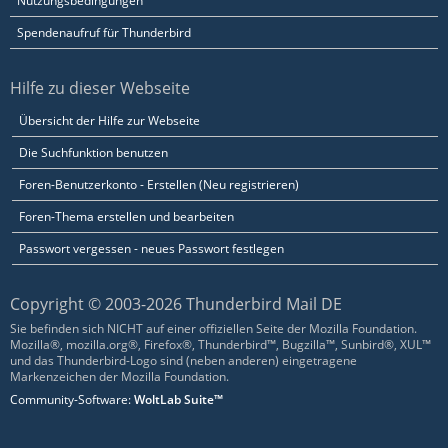
Nutzungsbedingungen
Spendenaufruf für Thunderbird
Hilfe zu dieser Webseite
Übersicht der Hilfe zur Webseite
Die Suchfunktion benutzen
Foren-Benutzerkonto - Erstellen (Neu registrieren)
Foren-Thema erstellen und bearbeiten
Passwort vergessen - neues Passwort festlegen
Copyright © 2003-2026 Thunderbird Mail DE
Sie befinden sich NICHT auf einer offiziellen Seite der Mozilla Foundation.
Mozilla®, mozilla.org®, Firefox®, Thunderbird™, Bugzilla™, Sunbird®, XUL™
und das Thunderbird-Logo sind (neben anderen) eingetragene
Markenzeichen der Mozilla Foundation.
Community-Software:
WoltLab Suite™