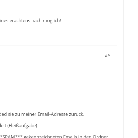
eines erachtens nach möglich!
#5
rded sie zu meiner Email-Adresse zurück.
lt (Fleißaufgabe)
ls ***SPAM*** gekennzeichneten Emails in den Ordner