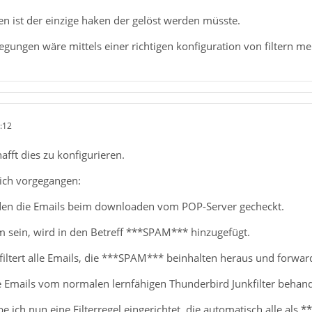
n ist der einzige haken der gelöst werden müsste.
egungen wäre mittels einer richtigen konfiguration von filtern m
:12
afft dies zu konfigurieren.
ich vorgegangen:
den die Emails beim downloaden vom POP-Server gecheckt.
m sein, wird in den Betreff ***SPAM*** hinzugefügt.
 filtert alle Emails, die ***SPAM*** beinhalten heraus und forwa
 Emails vom normalen lernfähigen Thunderbird Junkfilter behande
e ich nun eine Filterregel eingerichtet, die automatisch alle a