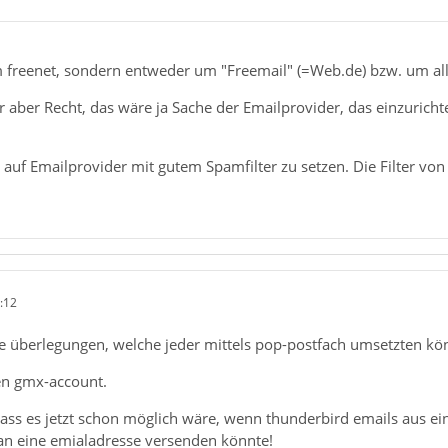
m freenet, sondern entweder um "Freemail" (=Web.de) bzw. um a
 aber Recht, das wäre ja Sache der Emailprovider, das einzurich
r, auf Emailprovider mit gutem Spamfilter zu setzen. Die Filter vo
:12
e überlegungen, welche jeder mittels pop-postfach umsetzten kö
nen gmx-account.
, dass es jetzt schon möglich wäre, wenn thunderbird emails au
 an eine emialadresse versenden könnte!