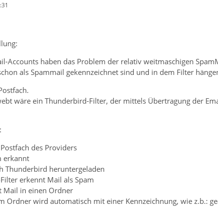
:31
lung:
ail-Accounts haben das Problem der relativ weitmaschigen Spa
 schon als Spammail gekennzeichnet sind und in dem Filter hängen
Postfach.
bt wäre ein Thunderbird-Filter, der mittels Übertragung der Em
:
Postfach des Providers
m erkannt
ch Thunderbird heruntergeladen
-Filter erkennt Mail als Spam
bt Mail in einen Ordner
m Ordner wird automatisch mit einer Kennzeichnung, wie z.b.: geä