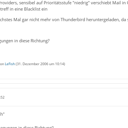
Providers, sensibel auf Prioritätsstufe "niedrig" verschiebt Mail
eff in eine Blacklist ein
chstes Mal gar nicht mehr von Thunderbird heruntergeladen, da s
gungen in diese Richtung?
 von
LeFish
(
31. Dezember 2006 um 10:14
)
:52
sh"
legungen in diese Richtung?