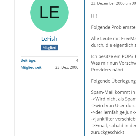
23. Dezember 2006 um 00
Hi!
Folgende Problemstel
LeFish
Alle Leute mit FreeM
durch, die eigentlich
Mitglied
Ich besitze ein POP3 
Beiträge
4
Was mir nun Vorschwe
Mitglied seit
23. Dez. 2006
Providers nährt.
Folgende Überlegung
Spam-Mail kommt in 
->Wird nicht als Spa
->wird von User dur
->der lernfähige Junk
->Junkfilter verschie
->Email, sobald in de
zurückgeschickt