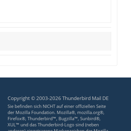
Copyright © 2003-2026 Thunderbird Mail DE
Sie befinden sich NICHT auf einer offiziellen Seite
der Mozilla Foundation. Mozilla®, mozilla.org®,
Firefox®, Thunderbird™, Bugzilla™, Sunbird®,
XUL™ und das Thunderbird-Logo sind (neben
anderen) eingetragene Markenzeichen der Mozilla