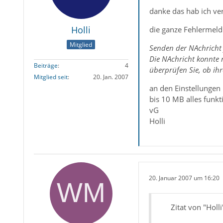
danke das hab ich ver
Holli
die ganze Fehlermel
Mitglied
Senden der NAchricht
Die NAchricht konnte 
Beiträge
4
überprüfen Sie, ob ihr
Mitglied seit
20. Jan. 2007
an den Einstellungen 
bis 10 MB alles funkt
vG
Holli
20. Januar 2007 um 16:20
Zitat von "Holli