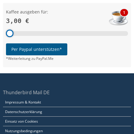
Kaffee ausgeben für:
1
3,00 €
Per Paypal unterstützen*
*Weiterleitung zu PayPal.Me
Thunderbird Mail DE
Impressum & Kontakt
Datenschutzerklärung
Einsatz von Cookies
Nutzungsbedingungen