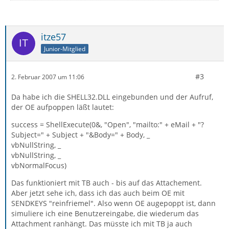
itze57
Junior-Mitglied
#3
2. Februar 2007 um 11:06
Da habe ich die SHELL32.DLL eingebunden und der Aufruf,
der OE aufpoppen läßt lautet:
success = ShellExecute(0&, "Open", "mailto:" + eMail + "?
Subject=" + Subject + "&Body=" + Body, _
vbNullString, _
vbNullString, _
vbNormalFocus)
Das funktioniert mit TB auch - bis auf das Attachement.
Aber jetzt sehe ich, dass ich das auch beim OE mit
SENDKEYS "reinfriemel". Also wenn OE augepoppt ist, dann
simuliere ich eine Benutzereingabe, die wiederum das
Attachment ranhängt. Das müsste ich mit TB ja auch