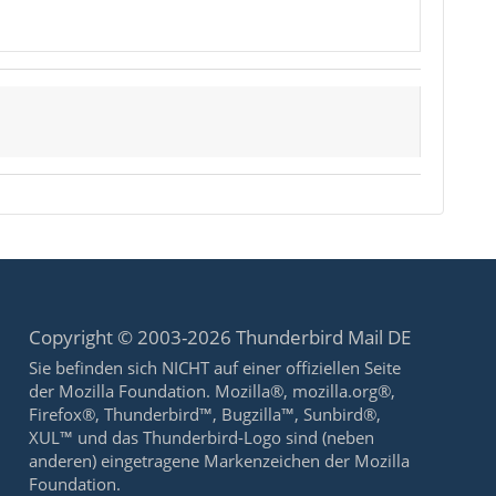
Copyright © 2003-2026 Thunderbird Mail DE
Sie befinden sich NICHT auf einer offiziellen Seite
der Mozilla Foundation. Mozilla®, mozilla.org®,
Firefox®, Thunderbird™, Bugzilla™, Sunbird®,
XUL™ und das Thunderbird-Logo sind (neben
anderen) eingetragene Markenzeichen der Mozilla
Foundation.