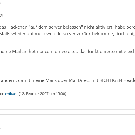
0
??
s Häckchen "auf dem server belassen" nicht aktiviert, habe berei
e Mails wieder auf mein web.de server zurück bekomme, doch entge
d ne Mail an hotmai.com umgeleitet, das funktionierte mit gleich
ändern, damit meine Mails über MailDirect mit RICHTIGEN Head
 von
evibaer
(
12. Februar 2007 um 15:00
)
9