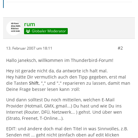
rum
Globaler Moderator
#2
13. Februar 2007 um 18:11
Hallo janeksch, willkommen im Thunderbird-Forum!
Hey ist gerade nicht da, da antworte ich halt mal.
Hey hätte Dir vermutlich auch den Tipp gegeben, erst mal
die Tasten
Shift
, "
,
" und "
.
" reparieren zu lassen, damit man
Deine Frage besser lesen kann :roll:
Und dann solltest Du noch mitteilen, welchen E-Mail
Provider (Hotmail, GMX, gmail...) Du hast und wie Du ins
Internet (Router, DFÜ, Netzwerk... ) gehst. Und über wen
(Strato, Freenet, T-Online...).
EDIT: und ändere doch mal den Titel in was Sinnvolles, z.B.
Senden mit ... geht nicht (einfach oben auf edit klicken