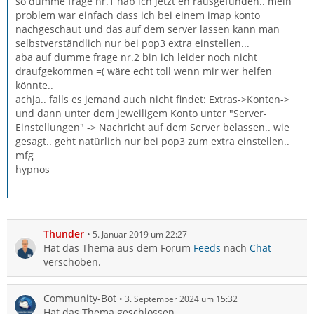
so dumme frage nr.1 hab ich jetzt eh rausgefunden.. mein
problem war einfach dass ich bei einem imap konto
nachgeschaut und das auf dem server lassen kann man
selbstverständlich nur bei pop3 extra einstellen...
aba auf dumme frage nr.2 bin ich leider noch nicht
draufgekommen =( wäre echt toll wenn mir wer helfen
könnte..
achja.. falls es jemand auch nicht findet: Extras->Konten->
und dann unter dem jeweiligem Konto unter "Server-
Einstellungen" -> Nachricht auf dem Server belassen.. wie
gesagt.. geht natürlich nur bei pop3 zum extra einstellen..
mfg
hypnos
Thunder
5. Januar 2019 um 22:27
Hat das Thema aus dem Forum
Feeds
nach
Chat
verschoben.
Community-Bot
3. September 2024 um 15:32
Hat das Thema geschlossen.