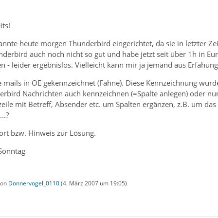
ts!
annte heute morgen Thunderbird eingerichtet, da sie in letzter Ze
derbird auch noch nicht so gut und habe jetzt seit über 1h in E
 - leider ergebnislos. Vielleicht kann mir ja jemand aus Erfahun
e mails in OE gekennzeichnet (Fahne). Diese Kennzeichnung wur
rbird Nachrichten auch kennzeichnen (=Spalte anlegen) oder nur
eile mit Betreff, Absender etc. um Spalten ergänzen, z.B. um da
..?
ort bzw. Hinweis zur Lösung.
Sonntag
 von
Donnervogel_0110
(
4. März 2007 um 19:05
)