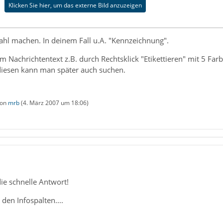
Klicken Sie hier, um das externe Bild anzuzeigen
ahl machen. In deinem Fall u.A. "Kennzeichnung".
m Nachrichtentext z.B. durch Rechtsklick "Etikettieren" mit 5 Fa
iesen kann man später auch suchen.
von
mrb
(
4. März 2007 um 18:06
)
ie schnelle Antwort!
den Infospalten....