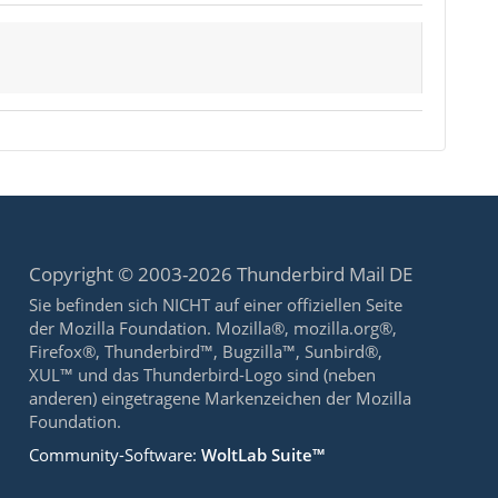
Copyright © 2003-2026 Thunderbird Mail DE
Sie befinden sich NICHT auf einer offiziellen Seite
der Mozilla Foundation. Mozilla®, mozilla.org®,
Firefox®, Thunderbird™, Bugzilla™, Sunbird®,
XUL™ und das Thunderbird-Logo sind (neben
anderen) eingetragene Markenzeichen der Mozilla
Foundation.
Community-Software:
WoltLab Suite™