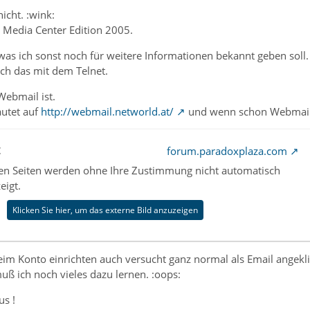
icht. :wink:
Media Center Edition 2005.
was ich sonst noch für weitere Informationen bekannt geben soll.
ich das mit dem Telnet.
Webmail ist.
autet auf
http://webmail.networld.at/
und wenn schon Webmail 
t
forum.paradoxplaza.com
nen Seiten werden ohne Ihre Zustimmung nicht automatisch
eigt.
Klicken Sie hier, um das externe Bild anzuzeigen
eim Konto einrichten auch versucht ganz normal als Email angekli
ß ich noch vieles dazu lernen. :oops:
s !