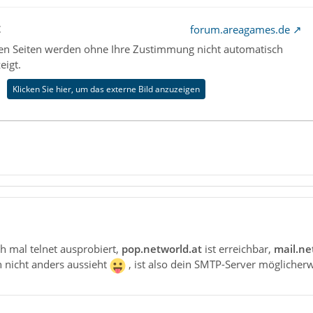
t
forum.areagames.de
nen Seiten werden ohne Ihre Zustimmung nicht automatisch
eigt.
Klicken Sie hier, um das externe Bild anzuzeigen
ch mal telnet ausprobiert,
pop.networld.at
ist erreichbar,
mail.ne
ch nicht anders aussieht
, ist also dein SMTP-Server möglicherw