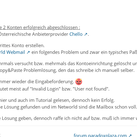
e 2 Konten erfolgreich abgeschlossen :
Österreichische Anbieterprovider
Chello
.
rittes Konto erstellen.
rld Webmail
ein folgendes Problem und zwar ein typisches Paßw
hrmals versucht bzw. mehrmals das Kontoeinrichtung gelöscht un
 Copy&Paste Problemlösung, den das schreibe ich manuell selber.
immer wieder die Eingabeforderung.
tet meist auf "Invalid Login" bzw. "User not found".
hier und auch im Tutorial gelesen, dennoch kein Erfolg.
ine Lösung gefunden und im Networld sind die Mailbox schon voll
 Lösung geben, dennoch raffe ich nicht auf bzw. muß ich immer w
t
forum.paradoxplaza.com