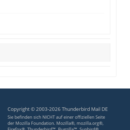
Copyright © 2003-2026 Thunderbird Mail DE
Sie befinden sich NICHT auf einer offiziellen Seite
der Mozilla Foundation. Mozilla®, mozilla.org®,
Firefox®, Thunderbird™, Bugzilla™, Sunbird®,