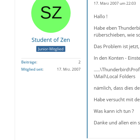
17. März 2007 um 22:03
Hallo !
Habe eben Thunderbir
rüberschieben, wie s
Student of Zen
Das Problem ist jetz
Junior-Mitglied
In den Konten - Einst
Beiträge
2
.....\Thunderbird\Pro
Mitglied seit
17. Mrz. 2007
\Mail\Local Folders
nämlich, dass dies der
Habe versucht mit de
Was kann ich tun ?
Danke und allen ein 