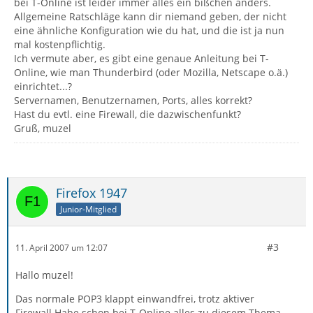
bei T-Online ist leider immer alles ein bißchen anders.
Allgemeine Ratschläge kann dir niemand geben, der nicht
eine ähnliche Konfiguration wie du hat, und die ist ja nun
mal kostenpflichtig.
Ich vermute aber, es gibt eine genaue Anleitung bei T-
Online, wie man Thunderbird (oder Mozilla, Netscape o.ä.)
einrichtet...?
Servernamen, Benutzernamen, Ports, alles korrekt?
Hast du evtl. eine Firewall, die dazwischenfunkt?
Gruß, muzel
Firefox 1947
Junior-Mitglied
#3
11. April 2007 um 12:07
Hallo muzel!
Das normale POP3 klappt einwandfrei, trotz aktiver
Firewall.Habe schon bei T-Online alles zu diesem Thema