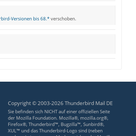
bird-Versionen bis 68.*
verschoben.
Copyright © 2003-2026 Thunderbird Mail DE
Sie befinden sich NICHT auf einer offiziellen Seite
der Mozilla Foundation. Mozilla®, mozilla.org®,
Firefox®, Thunderbird™, Bugzilla™, Sunbird®,
XUL™ und das Thunderbird-Logo sind (neben