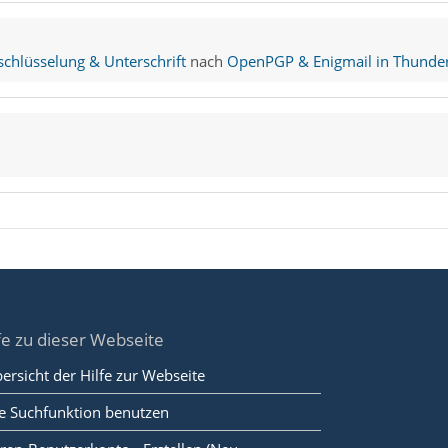
hlüsselung & Unterschrift
nach
OpenPGP & Enigmail in Thunder
fe zu dieser Webseite
ersicht der Hilfe zur Webseite
e Suchfunktion benutzen