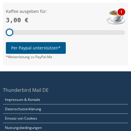
Kaffee ausgeben für:
1
3,00 €
Per Paypal unterstützen*
*Weiterleitung zu PayPal.Me
Thunderbird Mail DE
Impressum & Kontakt
Datenschutzerklärung
Einsatz von Cookies
Nutzungsbedingungen