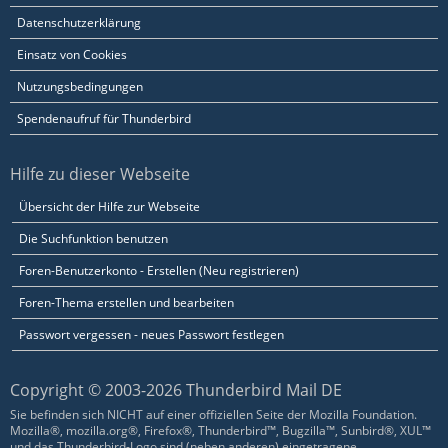
Datenschutzerklärung
Einsatz von Cookies
Nutzungsbedingungen
Spendenaufruf für Thunderbird
Hilfe zu dieser Webseite
Übersicht der Hilfe zur Webseite
Die Suchfunktion benutzen
Foren-Benutzerkonto - Erstellen (Neu registrieren)
Foren-Thema erstellen und bearbeiten
Passwort vergessen - neues Passwort festlegen
Copyright © 2003-2026 Thunderbird Mail DE
Sie befinden sich NICHT auf einer offiziellen Seite der Mozilla Foundation.
Mozilla®, mozilla.org®, Firefox®, Thunderbird™, Bugzilla™, Sunbird®, XUL™
und das Thunderbird-Logo sind (neben anderen) eingetragene