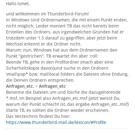
Hallo Ismet,
und willkommen im Thunderbird-Forum!
In Windows sind Ordnernamen, die mit einem Punkt enden,
nicht möglich. Leider moniert TB das nicht bereits beim
Erstellen des Ordners. aus irgendwelchen Gründen hat er
trotzdem unter 1.5 darauf zu gegriffen, aber jetzt beim
Wechsel erkennt er die Ordner nicht.
Warum: nun, Windows hat aus dem Ordnernamen den
Punkt "gestrichen". TB erwartet ihn aber :roll:
Beende TB, gehe in den Profilordner (mach aber eine
Sicherheitskopie davon)und suche in den Ordnern
\mail\pop* bzw. mail\local folders die Dateien ohne Endung,
die Deinen Ordnern entsprechen.
Anfragen_etc.
>
Anfragen_etc
Benenne die Dateien um und lösche die dazugehörende
*.msf, im Beispiel also Anfragen_etc.msf (jetzt weisst Du,
warum der Punkt schlecht ist, das ergäbe Anfragen_etc
..
msf)
Starte TB, es sollten die Ordner wieder erscheinen.
Das Verzeichnis findest Du hier:
https://www.thunderbird-mail.de/lexicon/#Profile