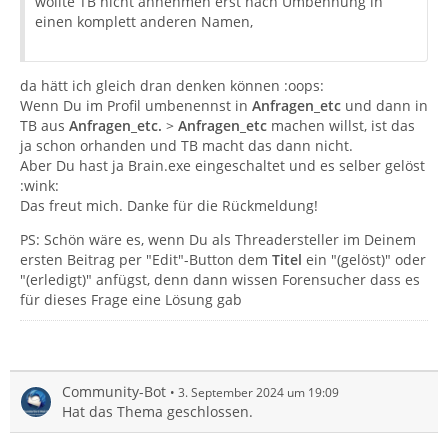
wollte TB nicht annehmen erst nach Umbennung in
einen komplett anderen Namen,
da hätt ich gleich dran denken können :oops:
Wenn Du im Profil umbenennst in
Anfragen_etc
und dann in
TB aus
Anfragen_etc.
>
Anfragen_etc
machen willst, ist das
ja schon orhanden und TB macht das dann nicht.
Aber Du hast ja Brain.exe eingeschaltet und es selber gelöst
:wink:
Das freut mich. Danke für die Rückmeldung!
PS: Schön wäre es, wenn Du als Threadersteller im Deinem
ersten Beitrag per "Edit"-Button dem
Titel
ein "(gelöst)" oder
"(erledigt)" anfügst, denn dann wissen Forensucher dass es
für dieses Frage eine Lösung gab
Community-Bot
3. September 2024 um 19:09
Hat das Thema geschlossen.