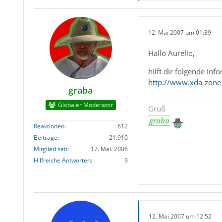
12. Mai 2007 um 01:39
Hallo Aurelio,
hilft dir folgende Inf
http://www.xda-zon
graba
Globaler Moderator
Gruß
graba
Reaktionen
612
Beiträge
21.910
Mitglied seit
17. Mai. 2006
Hilfreiche Antworten
9
12. Mai 2007 um 12:52