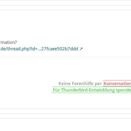
ormation?
e.de/thread.php?id=…27fcaee502b7ddd
Keine Forenhilfe per
Konversatio
Für Thunderbird-Entwicklung spend