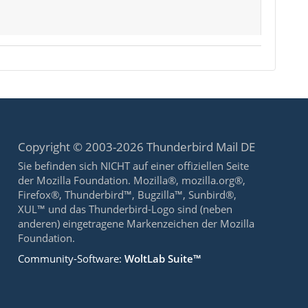
Copyright © 2003-2026 Thunderbird Mail DE
Sie befinden sich NICHT auf einer offiziellen Seite
der Mozilla Foundation. Mozilla®, mozilla.org®,
Firefox®, Thunderbird™, Bugzilla™, Sunbird®,
XUL™ und das Thunderbird-Logo sind (neben
anderen) eingetragene Markenzeichen der Mozilla
Foundation.
Community-Software:
WoltLab Suite™