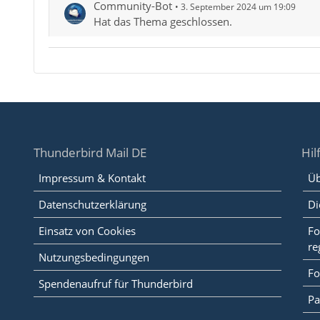
Community-Bot
3. September 2024 um 19:09
Hat das Thema geschlossen.
Thunderbird Mail DE
Hil
Impressum & Kontakt
Üb
Datenschutzerklärung
Di
Einsatz von Cookies
Fo
re
Nutzungsbedingungen
Fo
Spendenaufruf für Thunderbird
Pa