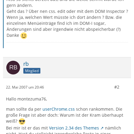
gern ändern.
Geht das ? Über nen css. edit oder mit dem DOM Inspector ?
Wenn ja, welchen Wert müsste ich dort ändern ? Bzw. die
einzelnen Menüeinträge find ich im DOM-I sogar,
Änderungen sind aber irgendwie nicht abspeicherbar (?)
Danke
rb
Mitglied
#2
22. Mai 2007 um 20:46
Hallo montezuma76,
man sollte da per
userChrome.css
schon rankommen. Die
große Frage ist aber doch: Warum ist der Kram überhaupt
weiß?
Bei mir ist er das mit
Version 2.34 des Themes
nämlich
nicht. Hast du vielleicht irgendwelche Reste in einer