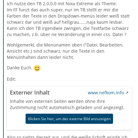
Ich nutze den TB 2.0.0.0 mit Noia Extreme als Theme.
Im FF funzt das auch super, nur im TB stellt er mir die
Farben der Texte in den Dropdown-menüs leider weiß statt
schwarz dar und weiß auf hellgrau......naja kaum lesbar.
Kann ich den TB irgendwie zwingen, die Textfarbe schwarz
zu machen, z.b. über ne Veränderung in einer css. Datei ?
Wohlgemerkt, die Menünamen oben ("Datei, Bearbeiten,
Ansicht etc.) sind schwarz, nur die Texte in den
Menüinhalten dann leider nicht.
Danke Euch.
Edit:
Externer Inhalt
www.nefkom.info
Inhalte von externen Seiten werden ohne Ihre
Zustimmung nicht automatisch geladen und angezeigt.
Klicken Sie hier, um das externe Bild anzuzeigen
Also so siehts derzeit aus, und die weiße Schrift würde ich