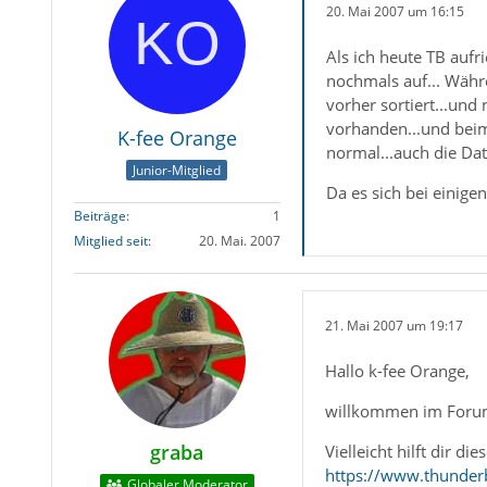
20. Mai 2007 um 16:15
Als ich heute TB aufri
nochmals auf... Währ
vorher sortiert...und
vorhanden...und beim
K-fee Orange
normal...auch die Da
Junior-Mitglied
Da es sich bei einige
Beiträge
1
Mitglied seit
20. Mai. 2007
21. Mai 2007 um 19:17
Hallo k-fee Orange,
willkommen im Foru
graba
Vielleicht hilft dir di
https://www.thunder
Globaler Moderator