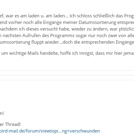
ef, war es am laden u. am laden... Ich schloss schließlich das Prog
end vorher noch alle Eingänge meiner Datumssortierung entspre
 nachdem ich dieses versucht habe, wieder zu ändern, war plötzli
 nächsten Aufrufen des Programms sogar nur noch zwei von allen
tumssortierung fluppt wieder...doch die entsprechenden Eingäng
n um wichtige Mails handelte, hoffe ich innigst, dass mir hier je
m!
eser Thread!
bird-mail.de/forum/viewtopi…ng+verschwunden