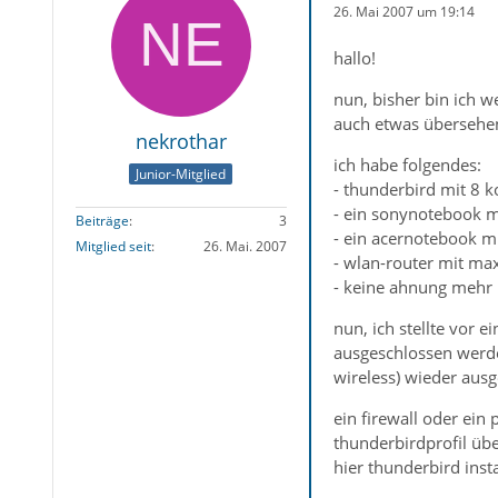
26. Mai 2007 um 19:14
hallo!
nun, bisher bin ich w
auch etwas übersehen
nekrothar
ich habe folgendes:
Junior-Mitglied
- thunderbird mit 8 
- ein sonynotebook m
Beiträge
3
- ein acernotebook m
Mitglied seit
26. Mai. 2007
- wlan-router mit ma
- keine ahnung mehr
nun, ich stellte vor 
ausgeschlossen werde
wireless) wieder ausg
ein firewall oder ei
thunderbirdprofil üb
hier thunderbird inst