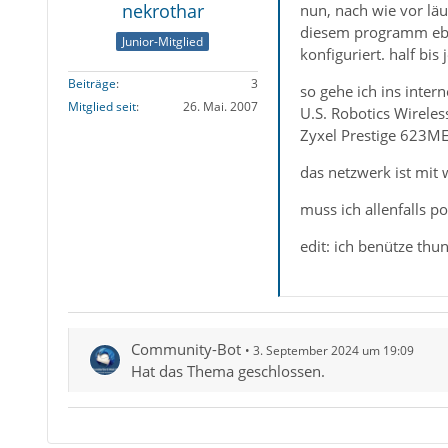
nekrothar
nun, nach wie vor läu
diesem programm eben
Junior-Mitglied
konfiguriert. half bis
Beiträge
3
so gehe ich ins intern
Mitglied seit
26. Mai. 2007
U.S. Robotics Wirele
Zyxel Prestige 623M
das netzwerk ist mit 
muss ich allenfalls po
edit: ich benütze thu
Community-Bot
3. September 2024 um 19:09
Hat das Thema geschlossen.