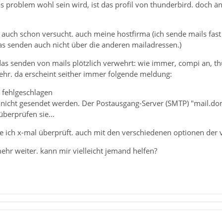
as problem wohl sein wird, ist das profil von thunderbird. doch ä
s auch schon versucht. auch meine hostfirma (ich sende mails fas
as senden auch nicht über die anderen mailadressen.)
das senden von mails plötzlich verwehrt: wie immer, compi an, t
ehr. da erscheint seither immer folgende meldung:
 fehlgeschlagen
 nicht gesendet werden. Der Postausgang-Server (SMTP) "mail.doma
überprüfen sie...
be ich x-mal überprüft. auch mit den verschiedenen optionen der 
 mehr weiter. kann mir vielleicht jemand helfen?