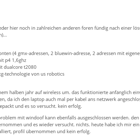
eder hier noch in zahlreichen anderen foren fündig nach einer lö
)...
konten (4 gmx-adressen, 2 bluewin-adresse, 2 adressen mit eigen
it p4 1,6ghz
it dualcore t2080
xg-technologie von us robotics
einem halben jahr auf wireless um. das funktionierte anfänglich 
n, da ich den laptop auch mal per kabel ans netzwerk angeschlos
epackt und es so versucht. kein erfolg.
n problem mit windoof kann ebenfalls ausgeschlossen werden. den 
ernommen und es wieder versucht. nichts. heute habe ich mir ein 
alliert, profil übernommen und kein erfolg.