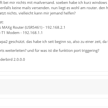
ft bei mir nichts mit mailversand. soeben habe ich kurz windows m
falls keine mails versenden. nun liegt es wohl am router. den 
 jetzt nichts. vielleicht kann mir jemand helfen?
et:
ss MAXg Router (USR5461) - 192.168.2.1
E-T1 Modem - 192.168.1.1
wpa2 geschützt. das habe ich seit beginn so, also zu einer zeit, d
rts weiterleiten? und für was ist die funktion port triggering?
nderbird 2.0.0.0