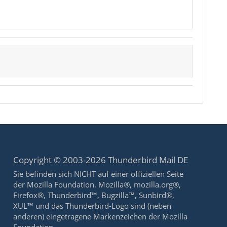
Copyright © 2003-2026 Thunderbird Mail DE
Sie befinden sich NICHT auf einer offiziellen Seite
der Mozilla Foundation. Mozilla®, mozilla.org®,
Firefox®, Thunderbird™, Bugzilla™, Sunbird®,
XUL™ und das Thunderbird-Logo sind (neben
anderen) eingetragene Markenzeichen der Mozilla