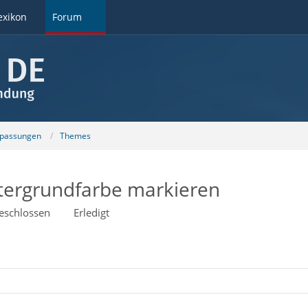
exikon
Forum
npassungen
Themes
ntergrundfarbe markieren
eschlossen
Erledigt