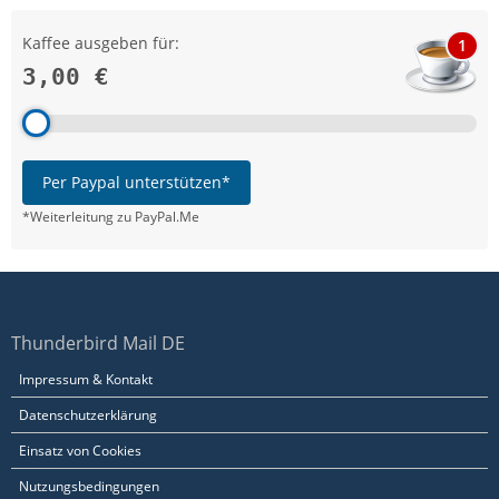
Kaffee ausgeben für:
1
3,00 €
Per Paypal unterstützen*
*Weiterleitung zu PayPal.Me
Thunderbird Mail DE
Impressum & Kontakt
Datenschutzerklärung
Einsatz von Cookies
Nutzungsbedingungen