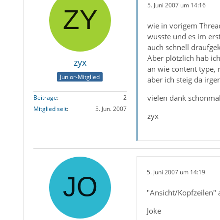
5. Juni 2007 um 14:16
wie in vorigem Threa
wusste und es im erst
auch schnell draufgek
Aber plötzlich hab ic
zyx
an wie content type,
Junior-Mitglied
aber ich steig da irge
vielen dank schonma
Beiträge
2
Mitglied seit
5. Jun. 2007
zyx
5. Juni 2007 um 14:19
"Ansicht/Kopfzeilen" 
Joke