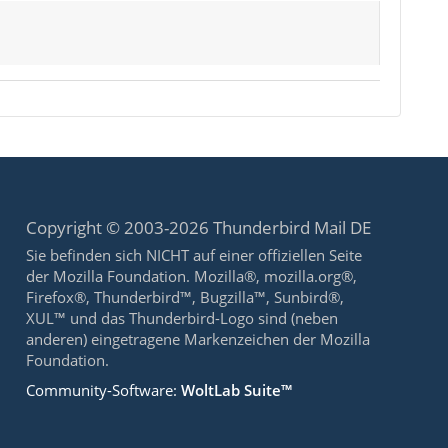
Copyright © 2003-2026 Thunderbird Mail DE
Sie befinden sich NICHT auf einer offiziellen Seite
der Mozilla Foundation. Mozilla®, mozilla.org®,
Firefox®, Thunderbird™, Bugzilla™, Sunbird®,
XUL™ und das Thunderbird-Logo sind (neben
anderen) eingetragene Markenzeichen der Mozilla
Foundation.
Community-Software:
WoltLab Suite™