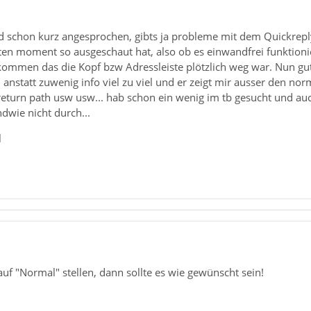
d schon kurz angesprochen, gibts ja probleme mit dem Quickreply
en moment so ausgeschaut hat, also ob es einwandfrei funktionier
ommen das die Kopf bzw Adressleiste plötzlich weg war. Nun gut de
h anstatt zuwenig info viel zu viel und er zeigt mir ausser den n
 return path usw usw... hab schon ein wenig im tb gesucht und a
ndwie nicht durch...
l
auf "Normal" stellen, dann sollte es wie gewünscht sein!