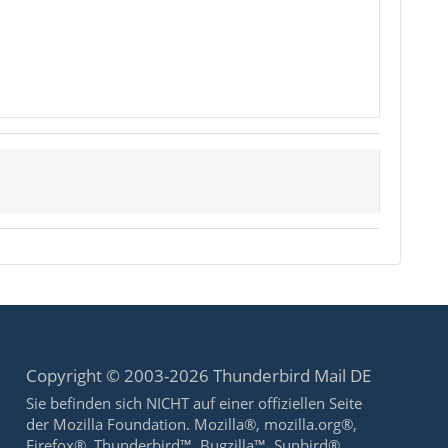
Copyright © 2003-2026 Thunderbird Mail DE
Sie befinden sich NICHT auf einer offiziellen Seite
der Mozilla Foundation. Mozilla®, mozilla.org®,
Firefox®, Thunderbird™, Bugzilla™, Sunbird®,