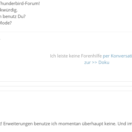
Thunderbird-Forum!
rkwürdig.
n benutz Du?
eMode?
ß
Ich leiste keine Forenhilfe
per Konversat
zur >> Doku
t! Erweiterungen benutze ich momentan überhaupt keine. Und im 