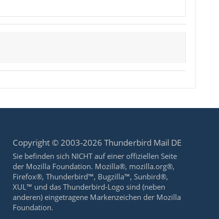
Copyright © 2003-2026 Thunderbird Mail DE
Sie befinden sich NICHT auf einer offiziellen Seite
der Mozilla Foundation. Mozilla®, mozilla.org®,
Firefox®, Thunderbird™, Bugzilla™, Sunbird®,
XUL™ und das Thunderbird-Logo sind (neben
anderen) eingetragene Markenzeichen der Mozilla
Foundation.