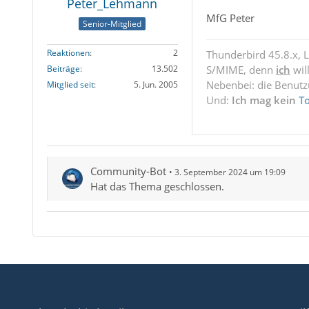
Peter_Lehmann
MfG Peter
Senior-Mitglied
Reaktionen
2
Thunderbird 45.8.x, 
S/MIME, denn
ich
wil
Beiträge
13.502
Nebenbei: die Benut
Mitglied seit
5. Jun. 2005
Und:
Ich mag kein
T
Community-Bot
3. September 2024 um 19:09
Hat das Thema geschlossen.