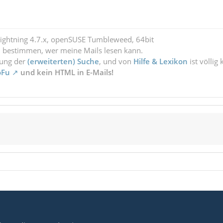
Lightning 4.7.x, openSUSE Tumbleweed, 64bit
l bestimmen, wer meine Mails lesen kann.
zung der
(erweiterten) Suche
, und von
Hilfe & Lexikon
ist völlig
oFu
und kein HTML in E-Mails!