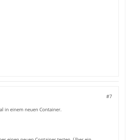
#7
al in einem neuen Container.
er einen neuen Container testen. Über ein