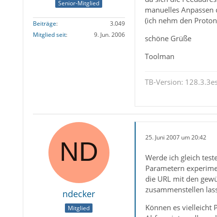
Senior-Mitglied
manuelles Anpassen de
(ich nehm den Proton 
Beiträge
3.049
Mitglied seit
9. Jun. 2006
schöne Grüße
Toolman
TB-Version: 128.3.3es
25. Juni 2007 um 20:42
Werde ich gleich test
Parametern experime
die URL mit den gewü
zusammenstellen las
ndecker
Können es vielleicht 
Mitglied