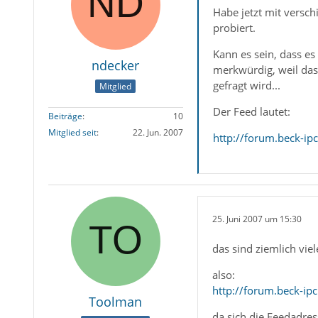
Habe jetzt mit versc
probiert.
Kann es sein, dass e
ndecker
merkwürdig, weil da
gefragt wird...
Mitglied
Der Feed lautet:
Beiträge
10
Mitglied seit
22. Jun. 2007
http://forum.beck-
25. Juni 2007 um 15:30
das sind ziemlich vi
also:
http://forum.beck-
Toolman
da sich die Feedadre