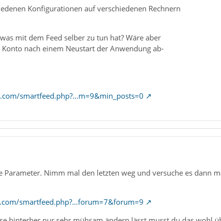
hiedenen Konfigurationen auf verschiedenen Rechnern
s was mit dem Feed selber zu tun hat? Wäre aber
s Konto nach einem Neustart der Anwendung ab-
ipc.com/smartfeed.php?…m=9&min_posts=0
ele Parameter. Nimm mal den letzten weg und versuche es dann m
ipc.com/smartfeed.php?…forum=7&forum=9
sse hinterher nur sehr mühsam ändern lässt musst du das wohl üb