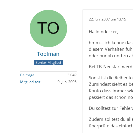
22. Juni 2007 um 13:15
Hallo ndecker,
hmm... ich kenne das 
diesem Verhalten führ
Toolman
oder nur ab und zu ab
Senior-Mitglied
Bei TB-Neustart werd
Beiträge
3.049
Sonst ist die Reihenf
Mitglied seit
9. Jun. 2006
Zumindest sieht es be
Konto dass immer wie
passiert das schon no
Du solltest zur Fehl
Zudem solltest du all
überprüfe das einfac